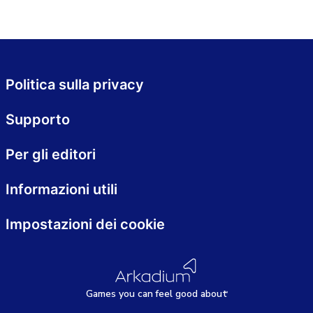
Politica sulla privacy
Supporto
Per gli editori
Informazioni utili
Impostazioni dei cookie
Games
y
ou can
f
eel good about