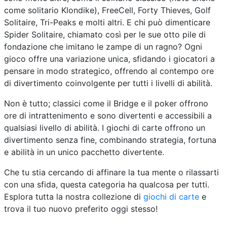
come solitario Klondike), FreeCell, Forty Thieves, Golf
Solitaire, Tri-Peaks e molti altri. E chi può dimenticare
Spider Solitaire, chiamato così per le sue otto pile di
fondazione che imitano le zampe di un ragno? Ogni
gioco offre una variazione unica, sfidando i giocatori a
pensare in modo strategico, offrendo al contempo ore
di divertimento coinvolgente per tutti i livelli di abilità.
Non è tutto; classici come il Bridge e il poker offrono
ore di intrattenimento e sono divertenti e accessibili a
qualsiasi livello di abilità. I giochi di carte offrono un
divertimento senza fine, combinando strategia, fortuna
e abilità in un unico pacchetto divertente.
Che tu stia cercando di affinare la tua mente o rilassarti
con una sfida, questa categoria ha qualcosa per tutti.
Esplora tutta la nostra collezione di
giochi di carte
e
trova il tuo nuovo preferito oggi stesso!