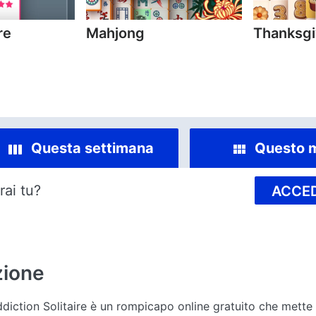
re
Mahjong
Thanksgi
Questa settimana
Questo 
rai tu?
ACCED
zione
Addiction Solitaire è un rompicapo online gratuito che mette 