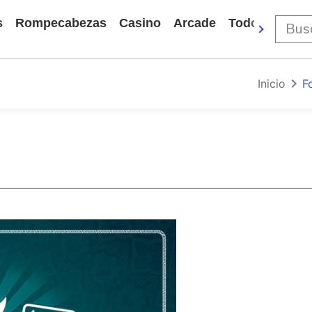
s
Rompecabezas
Casino
Arcade
Todos Los Ju
Inicio
F