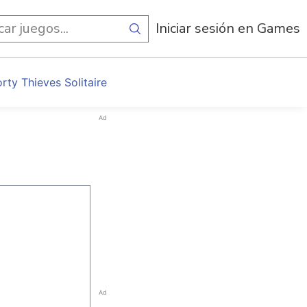
egos
Iniciar sesión en Games
orty Thieves Solitaire
Ad
Ad