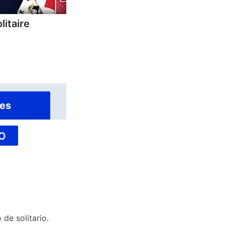
litaire
es
O
de solitario.