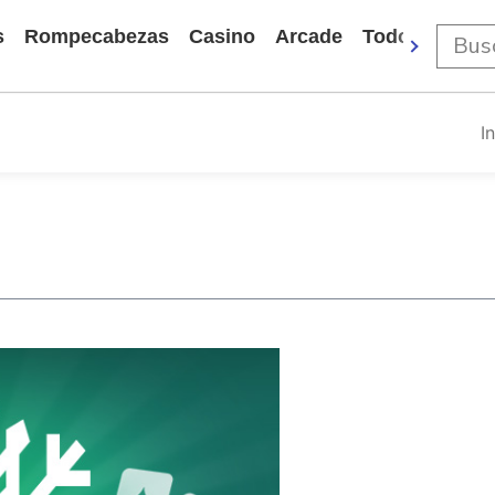
s
Rompecabezas
Casino
Arcade
Todos Los Ju
I