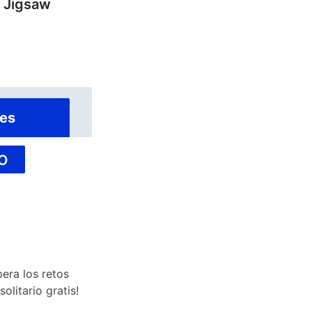
y Jigsaw
es
O
pera los retos
olitario gratis!