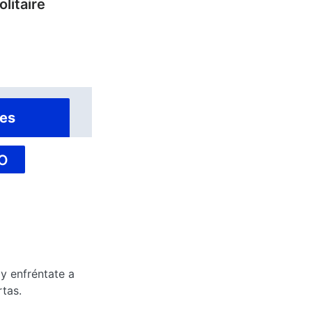
olitaire
es
O
y enfréntate a
rtas.