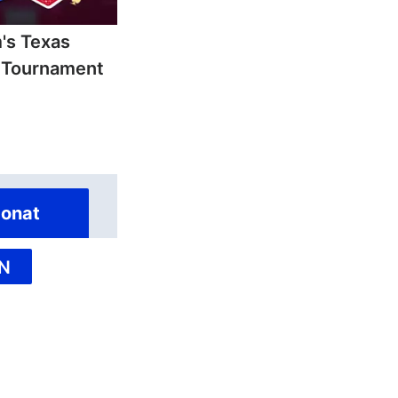
's Texas
 Tournament
onat
N