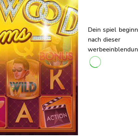
dein spiel beginnt
nach dieser
werbeeinblendu