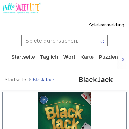
Spieleanmeldung
Startseite
Täglich
Wort
Karte
Puzzlen
Ca
BlackJack
Startseite
BlackJack