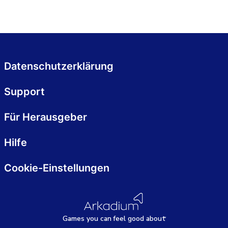
Datenschutzerklärung
Support
Für Herausgeber
Hilfe
Cookie-Einstellungen
Games
y
ou can
f
eel good about