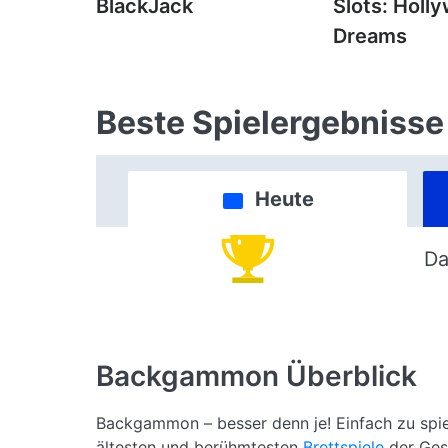
BlackJack
Slots: Holl
Dreams
Beste Spielergebnisse
Heute
Da
Backgammon
Überblick
Backgammon – besser denn je! Einfach zu spiel
ältesten und berühmtesten
Brettspiele
der Gesc