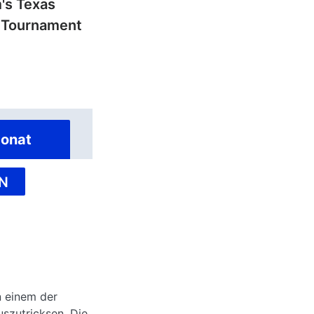
's Texas
 Tournament
onat
N
n einem der
uszutricksen. Die