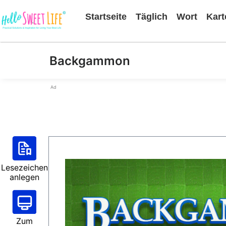
Startseite
Täglich
Wort
Kart
Backgammon
Ad
Lesezeichen
anlegen
Zum