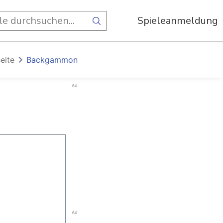
Spieleanmeldung
eite
Backgammon
Ad
Ad