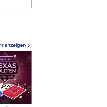
r anzeigen