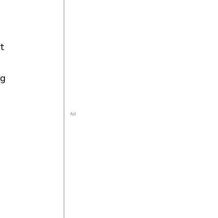
ng
Ad