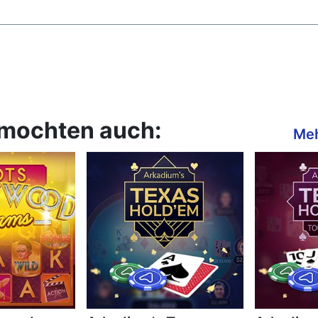
mochten auch:
Meh