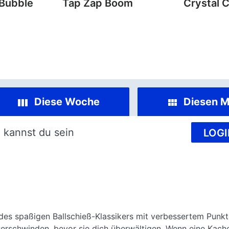
 Bubble
Tap Zap Boom
Crystal 
Diese Woche
Diesen M
 kannst du sein
LOGI
ion des spaßigen Ballschieß-Klassikers mit verbessertem Pun
 verschwinden, bevor sie dich überwältigen. Wenn eine Kache