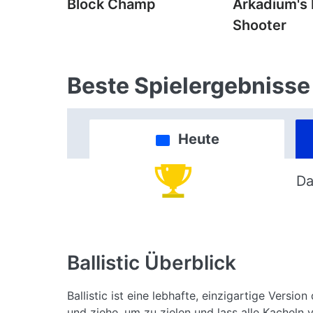
Block Champ
Arkadium's
Shooter
Beste Spielergebnisse
Heute
Da
Ballistic
Überblick
Ballistic ist eine lebhafte, einzigartige Vers
und ziehe, um zu zielen und lass alle Kacheln