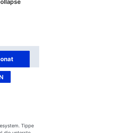
Collapse
onat
N
ktesystem. Tippe
l die unterste