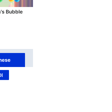
's Bubble
mese
I