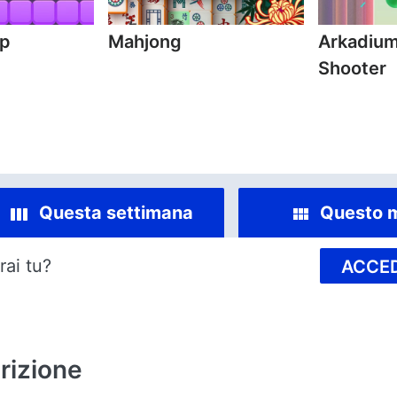
mp
Mahjong
Arkadium
Shooter
Questa settimana
Questo 
rai tu?
ACCED
rizione