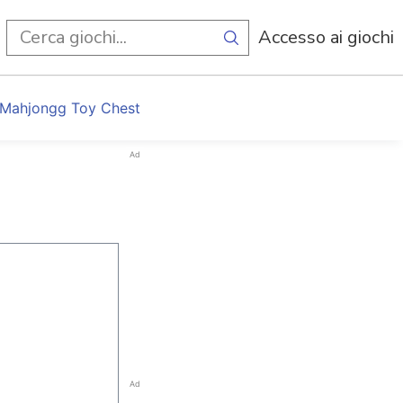
i
Accesso ai giochi
Mahjongg Toy Chest
Ad
Ad