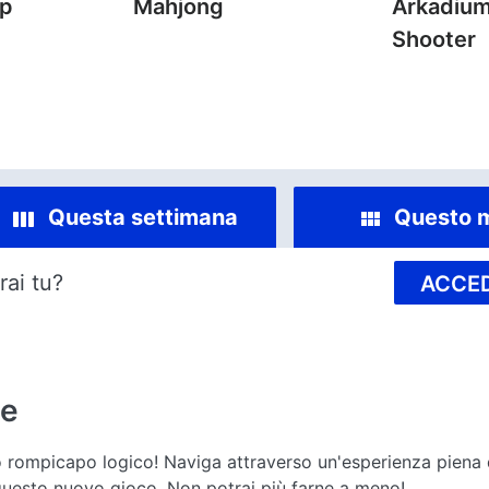
mp
Mahjong
Arkadium
Shooter
Questa settimana
Questo 
rai tu?
ACCED
ne
 rompicapo logico! Naviga attraverso un'esperienza piena di
 questo nuovo gioco. Non potrai più farne a meno!