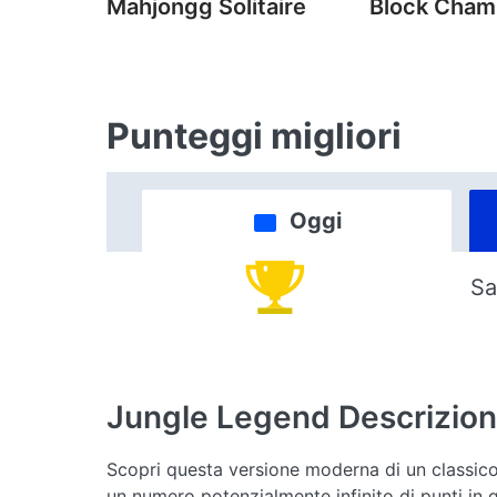
Mahjongg Solitaire
Block Cha
Punteggi migliori
Oggi
Sa
Jungle Legend
Descrizio
Scopri questa versione moderna di un classico
un numero potenzialmente infinito di punti in