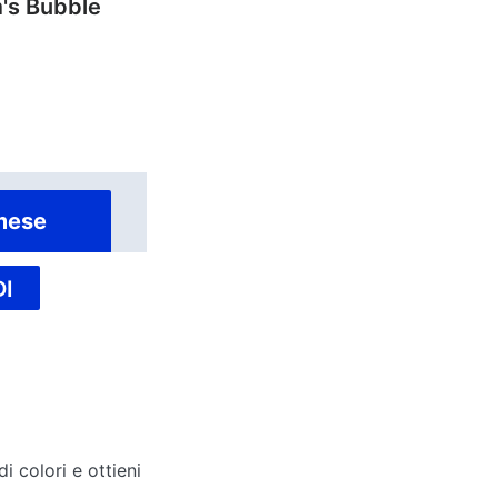
's Bubble
mese
I
 colori e ottieni