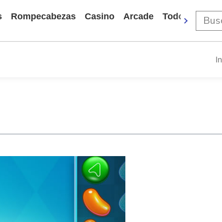
s
Rompecabezas
Casino
Arcade
Todos Los Ju
I