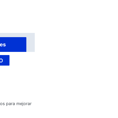
es
O
tos para mejorar