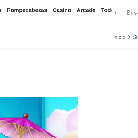
s
Rompecabezas
Casino
Arcade
Todos Los Ju
Inicio
S