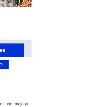
es
O
tos para mejorar