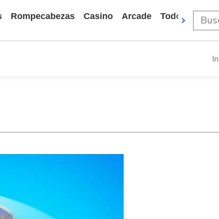
s
Rompecabezas
Casino
Arcade
Todos Los Ju
In