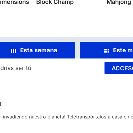
imensions
Block Champ
Mahjong
Esta semana
Este m
drías ser tú
ACCES
n
n invadiendo nuestro planeta! Teletranspórtalos a casa en e