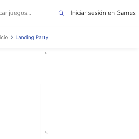
egos
Iniciar sesión en Games
icio
Landing Party
Ad
Ad