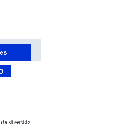
es
O
ste divertido