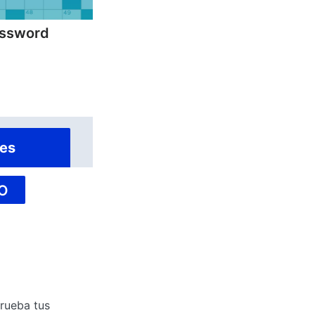
ossword
es
O
prueba tus