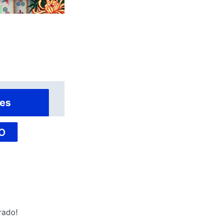
es
O
rado!