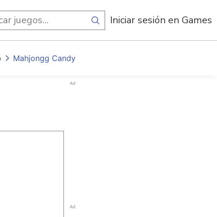
egos
Iniciar sesión en Games
o
Mahjongg Candy
Ad
Ad