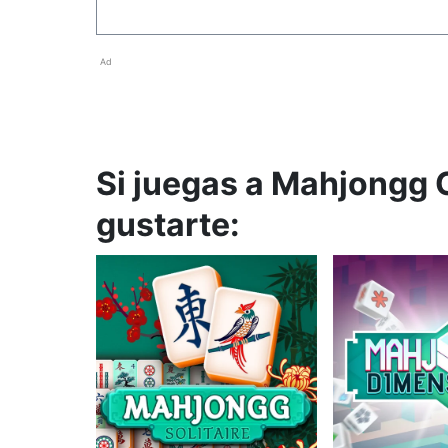
Ad
Si juegas a Mahjongg 
gustarte: