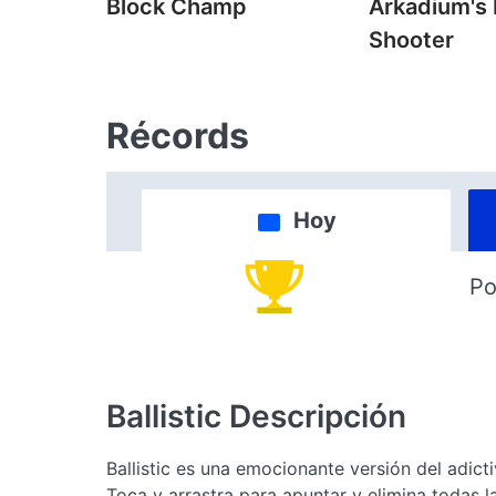
Block Champ
Arkadium's
Shooter
Récords
Hoy
Po
Ballistic
Descripción
Ballistic es una emocionante versión del adic
Toca y arrastra para apuntar y elimina todas la