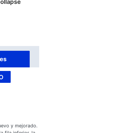
Collapse
es
O
nuevo y mejorado.
fila inferior, la