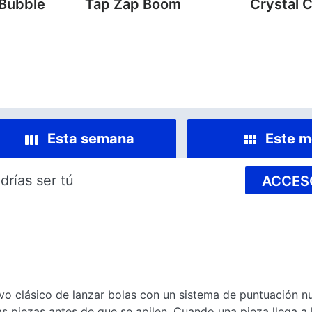
 Bubble
Tap Zap Boom
Crystal 
Esta semana
Este m
drías ser tú
ACCES
tivo clásico de lanzar bolas con un sistema de puntuación 
s piezas antes de que se apilen. Cuando una pieza llega a la 