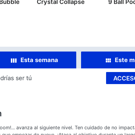
 Bubble
Crystal Collapse
9 Ball Po
Esta semana
Este m
drías ser tú
ACCES
n
 ¡boom!... avanza al siguiente nivel. Ten cuidado de no impac
s que empezar de nuevo. ¡Ataca al objetivo durante un larg