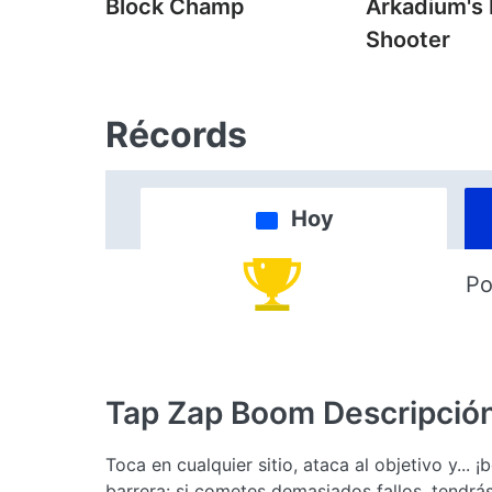
Block Champ
Arkadium's
Shooter
Récords
Hoy
Po
Tap Zap Boom
Descripció
Toca en cualquier sitio, ataca al objetivo y...
barrera: si cometes demasiados fallos, tendrá