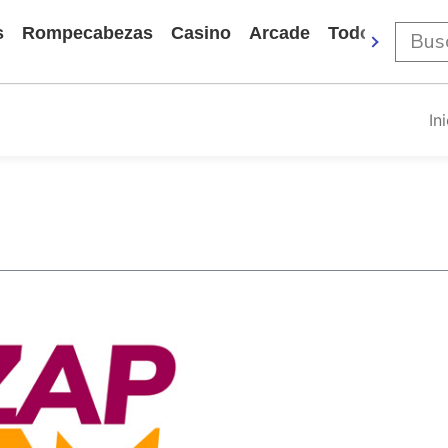
s
Rompecabezas
Casino
Arcade
Todos Los Ju
In