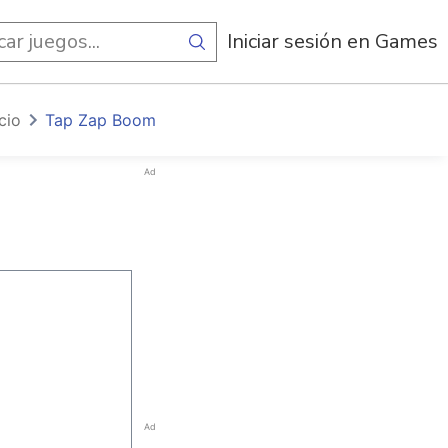
egos
Iniciar sesión en Games
icio
Tap Zap Boom
Ad
Ad