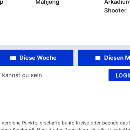
mp
Mahjong
Arkadium
Shooter
Diese Woche
Diesen M
 kannst du sein
LOGI
. Verdiene Punkte, erschaffe bunte Kreise oder beende das 
edenen Spielmodi. Hast du das Zeug dazu, sie alle zu schaff