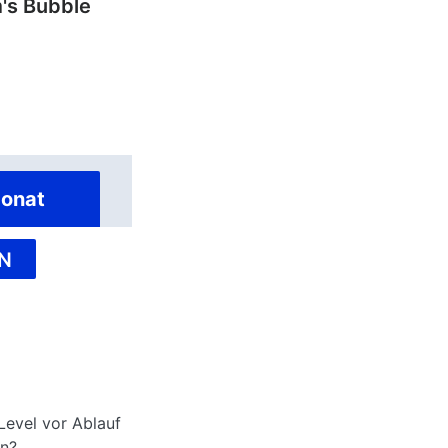
's Bubble
onat
N
Level vor Ablauf
en?