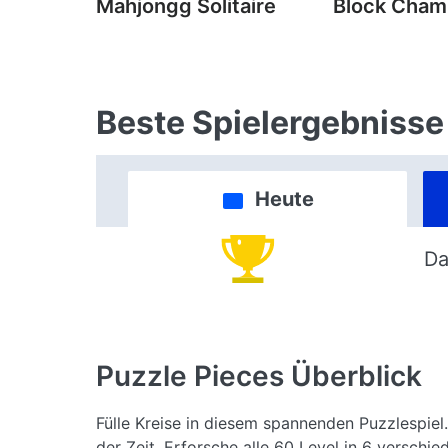
Mahjongg Solitaire
Block Cha
Beste Spielergebnisse
Heute
Da
Puzzle Pieces
Überblick
Fülle Kreise in diesem spannenden Puzzlespiel
der Zeit. Erforsche alle 60 Level in 6 verschi