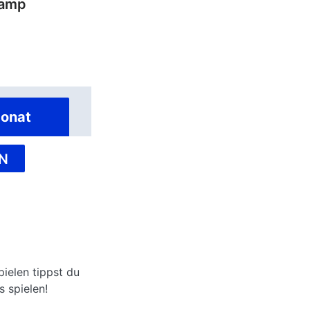
hamp
onat
N
ielen tippst du
s spielen!