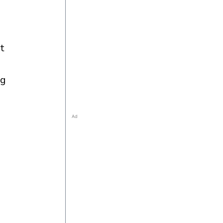
ng
Ad