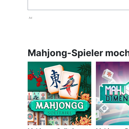
Ad
Mahjong-Spieler moch