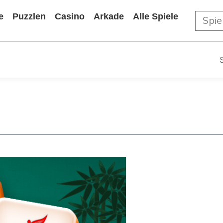
e
Puzzlen
Casino
Arkade
Alle Spiele