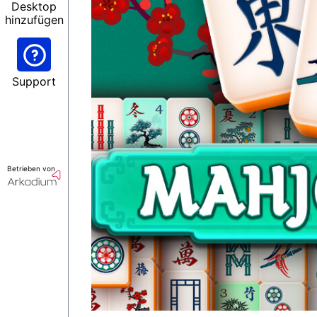
Desktop
hinzufügen
Support
Betrieben von