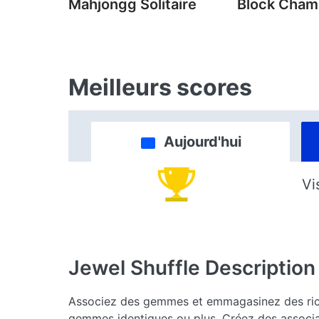
Mahjongg Solitaire
Block Cha
Meilleurs scores
Aujourd'hui
Vi
Jewel Shuffle
Description
Associez des gemmes et emmagasinez des rich
gemmes identiques ou plus. Créez des associ