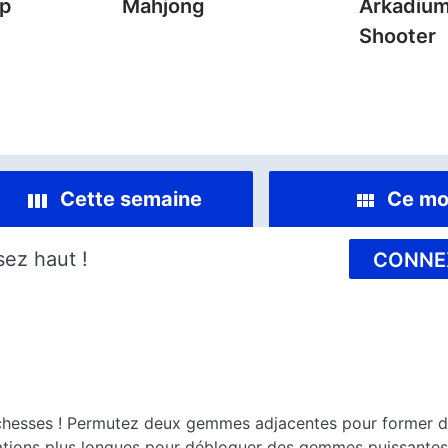
mp
Mahjong
Arkadium
Shooter
Cette semaine
Ce mo
sez haut !
CONNE
esses ! Permutez deux gemmes adjacentes pour former des
ations plus longues pour débloquer des gemmes puissantes