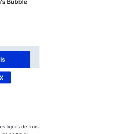
's Bubble
is
X
 lignes de trois
 en bonus et