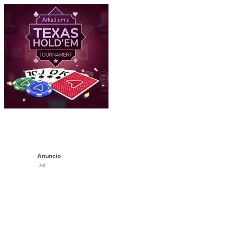
Anuncio
Ad