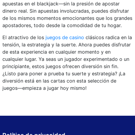
apuestas en el blackjack—sin la presión de apostar
dinero real. Sin apuestas involucradas, puedes disfrutar
de los mismos momentos emocionantes que los grandes
apostadores, todo desde la comodidad de tu hogar.
El atractivo de los
juegos de casino
clásicos radica en la
tensión, la estrategia y la suerte. Ahora puedes disfrutar
de esta experiencia en cualquier momento y en
cualquier lugar. Ya seas un jugador experimentado o un
principiante, estos juegos ofrecen diversión sin fin.
¿Listo para poner a prueba tu suerte y estrategia? ¡La
diversión está en las cartas con esta selección de
juegos—empieza a jugar hoy mismo!